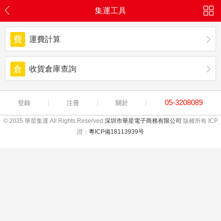
集運工具
費
運費計算
倉
收貨倉庫查詢
05-3208089
登錄
注冊
關於
© 2025 華星集運 All Rights Reserved
深圳市華星電子商務有限公司
版權所有 ICP
證：
粵ICP備18113939号